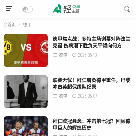
德甲
首页
德甲焦点战：多特主场谢幕对阵法兰
克福 伤病潮下胜负天平倾向何方
2026-05-13
德甲
联赛无忧！拜仁肩负德甲重任，巴黎
冲击英超保级队纪录
2026-05-07
德甲
拜仁欧冠悬念：冲击第七冠？回顾德
甲巨人的辉煌历史