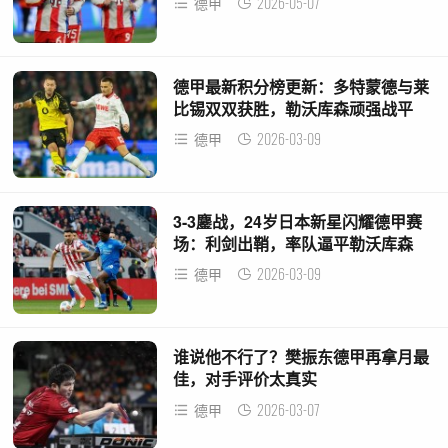
2026-05-07
德甲
德甲最新积分榜更新：多特蒙德与莱
比锡双双获胜，勒沃库森顽强战平
2026-03-09
德甲
3-3鏖战，24岁日本新星闪耀德甲赛
场：利剑出鞘，率队逼平勒沃库森
2026-03-09
德甲
谁说他不行了？樊振东德甲再拿月最
佳，对手评价太真实
2026-03-07
德甲