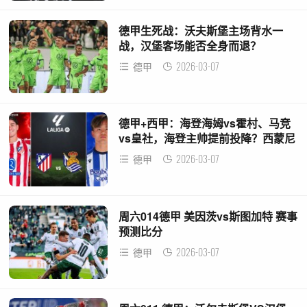
德甲生死战：沃夫斯堡主场背水一
战，汉堡客场能否全身而退？
2026-03-07
德甲
德甲+西甲：海登海姆vs霍村、马竞
vs皇社，海登主帅提前投降？西蒙尼
要雪藏王牌？
2026-03-07
德甲
周六014德甲 美因茨vs斯图加特 赛事
预测比分
2026-03-07
德甲