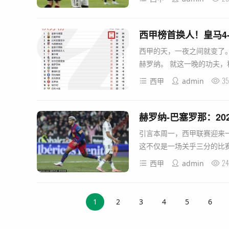
西甲榜首换人！皇马4
西甲的天，一夜之间就变了。
赫罗纳。 就这一晚的功夫，积
35
西甲
admin
引言本周一，西甲联赛迎来
这不仅是一场关乎三分的比赛
24
西甲
admin
1
2
3
4
5
6