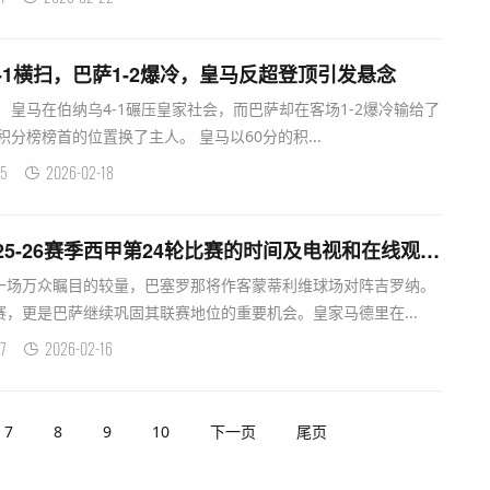
-1横扫，巴萨1-2爆冷，皇马反超登顶引发悬念
 皇马在伯纳乌4-1碾压皇家社会，而巴萨却在客场1-2爆冷输给了
分榜榜首的位置换了主人。 皇马以60分的积...
5
2026-02-18
赫罗纳-巴塞罗那：2025-26赛季西甲第24轮比赛的时间及电视和在线观看地址
一场万众瞩目的较量，巴塞罗那将作客蒙蒂利维球场对阵吉罗纳。
，更是巴萨继续巩固其联赛地位的重要机会。皇家马德里在...
7
2026-02-16
7
8
9
10
下一页
尾页