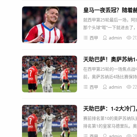
皇马一夜丢冠？随着赫
就西甲第25轮最后一场，阿
那个头球“哐”一下就进去了，
21
西甲
admin
天助巴萨！奥萨苏纳1
在西甲第25轮的一场焦点战
前，奥萨苏纳近4场比赛保持稳
22
西甲
admin
天助巴萨：1-2大冷
赛前排名第10的奥萨苏纳队
排名第1的皇家马德里队。奥萨
28
西甲
admin