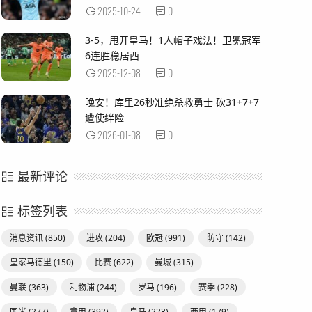
2025-10-24
0
3-5，甩开皇马！1人帽子戏法！卫冕冠军
6连胜稳居西
2025-12-08
0
晚安！库里26秒准绝杀救勇士 砍31+7+7
遭使绊险
2026-01-08
0
最新评论
标签列表
消息资讯
(850)
进攻
(204)
欧冠
(991)
防守
(142)
皇家马德里
(150)
比赛
(622)
曼城
(315)
曼联
(363)
利物浦
(244)
罗马
(196)
赛季
(228)
国米
(277)
意甲
(392)
皇马
(223)
西甲
(179)