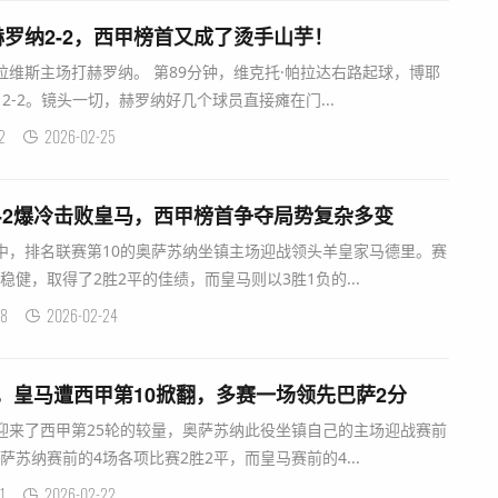
罗纳2-2，西甲榜首又成了烫手山芋！
拉维斯主场打赫罗纳。 第89分钟，维克托·帕拉达右路起球，博耶
2-2。镜头一切，赫罗纳好几个球员直接瘫在门...
2
2026-02-25
-2爆冷击败皇马，西甲榜首争夺局势复杂多变
中，排名联赛第10的奥萨苏纳坐镇主场迎战领头羊皇家马德里。赛
健，取得了2胜2平的佳绩，而皇马则以3胜1负的...
8
2026-02-24
门，皇马遭西甲第10掀翻，多赛一场领先巴萨2分
迎来了西甲第25轮的较量，奥萨苏纳此役坐镇自己的主场迎战赛前
苏纳赛前的4场各项比赛2胜2平，而皇马赛前的4...
1
2026-02-22