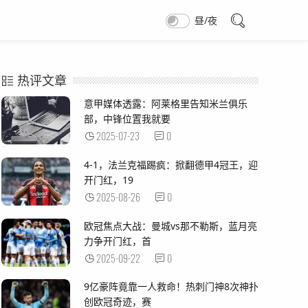
昼/夜
热评文章
意甲媒体透露：阿莱格里告知米兰俱乐
部，中锋位置我就要
2025-07-23
0
4-1，法兰克福踢疯：掀翻德甲4冠王，迎
开门红，19
2025-08-26
0
欧冠焦点大战：曼城vs那不勒斯，蓝月亮
力争开门红，首
2025-09-22
0
9亿豪阵竟靠一人救命！热刺门神8次神扑
创欧冠奇迹，赛