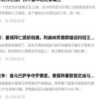
一个历史性的夜晚正在上演。当18岁的亚马尔第三次把球送进比利
罗那陷入了疯狂。这个被标价2亿欧元的少年，用一场...
4
2026-03-02
欧冠抽签如剧本既视感：曼城拜仁提前相遇，阿森纳笑傲群雄迎四冠王良机
没必要紧张期待了，因为开赛前球迷们就开始搬椅子嗑瓜子等官方
料。欧足联的小算盘全写在脸上：淘汰赛阶段热门球队要“...
2
2026-03-01
德媒曝夏季转会重磅竞争：皇马巴萨争夺罗德里，意媒称曼联锁定迪马尔科
曼城面临今夏保卫罗德里的严峻挑战，西甲豪门皇家马德里和巴塞
产生浓厚兴趣。罗德里目前与曼城的合同将于2027年...
9
2026-02-25