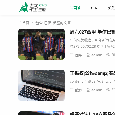
nba
英
首页
包含"巴萨"标签的文章
首页
周六027西甲 毕尔巴
年前完美收官，新年新气象新的开始：
胜SP3.50√02.28 017让负+02
20
西甲
admin
王振权|公推&amp
content="https://q8.itc.
31
欧冠
admin
帽子戏法！18岁亚马