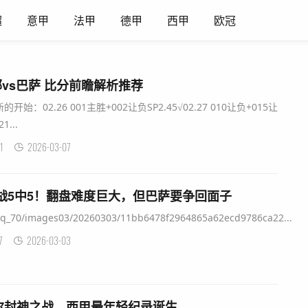
超
意甲
法甲
德甲
西甲
欧冠
鄂vs巴萨 比分前瞻解析推荐
02.26 001主胜+002让负SP2.45√02.27 010让负+015让
1...
1
2026-03-07
;实战5中5！翻盘难度巨大，但巴萨要争回面子
cn/q_70/images03/20260303/11bb6478f2964865a62ecd9786ca22...
7
2026-03-03
尔封神之战，西甲最年轻纪录诞生