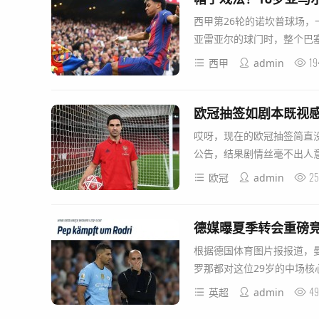
西甲第26轮的诺坎普球场，
亚雷亚尔的球门时，整个巴塞
19
西甲
admin
哎呀，现在的欧冠抽签简直
公告，结果剧情丝毫不出人意
25
欧冠
admin
根据德国体育图片报报道，
罗那都对这位29岁的中场核心
49
英超
admin