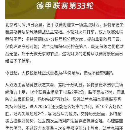
北京时间5月9日凌晨，德甲联赛将迎来一场焦点对话，多特蒙德坐
镇威斯特法伦球场迎战法兰克福。本轮对决开打前，双方联赛处境
截然不同：多特蒙德以67分稳居积分榜次席，提前拿到欧冠门票，
仅剩理论夺冠可能；法兰克福积43分排在第八，既无保级之忧也欧
战无望，处于无欲无求的节点，这场对决的走势从联赛背景层面已
经埋下了伏笔。
今日起，大权说足球正式更名为AK说足球，造成不便望理解。
从双方主客场竞技状态来看，差距十分明显。多特蒙德本赛季主场
统治力十足，16个联赛主场拿下12胜2平2负，胜率高达75%，而且
防守端表现稳健，场均失球不到1球。反观法兰克福本赛季联赛客
场持续低迷，进入2026年还没能在客场拿到胜利，近10个客场仅1
胜，场均失球超过2个，客场战斗力拉胯。交锋历史层面，多特蒙
德占据绝对优势，过去四次主场对阵法兰克福保持全胜，心理层面
优势明显，不过双方本赛季三次交手都没能分出胜负，法兰克福还