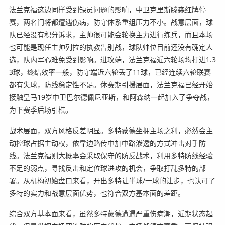
法兰克福这边同样受到缺员问题的影响，中卫克里斯滕森红牌停
赛，两名门将都遭遇伤病，防守体系重组压力不小。战意层面，球
队已经没有积分诉求，主帅很可能会轮换主力进行练兵，而且本场
也可能是现任主帅列拉的执教告别战，球队帅位目前还没有确定人
选，队内军心难免受到影响。进攻端，法兰克福近六轮场均打进1.3
3球，终结效率一般，防守端近六轮丢了11球，已经连续六轮联赛
都有失球，防线稳定性不足。休赛期引援层面，法兰克福已经开始
接触皇马19岁中卫巴尔德佩尼亚斯，和阿森纳一起加入了争夺战，
为下赛季后场引棋。
战术层面，双方风格反差明显。多特蒙德坐拥主场之利，必然会主
动控球占据主动权，依靠边路传中加中路渗透的方式冲击对手防
线。法兰克福则大概率会采取保守的防反战术，利用多特防线经验
不足的弱点，寻找反击和定位球进攻的机会，争取打乱多特的部
署。从机构初始盘口来看，开出多特让半球/一球的让步，也认可了
多特的实力和战意层面优势，也符合双方基本面的差距。
综合双方基本面来看，虽然多特蒙德遭遇严重伤病潮，近期状态起