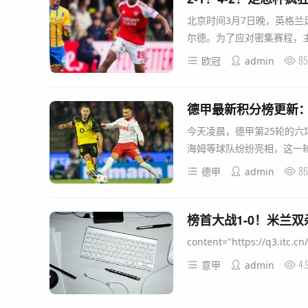
北京时间3月7日晚，英格兰
尔德。为了应对密集赛程，主
85
欧冠
admin
德甲最新积分榜更新
今天凌晨，德甲第25轮的
海姆等球队纷纷亮相，这一轮
86
德甲
admin
榜首大战1-0！米兰
content="https://q3.itc.
4.
意甲
admin