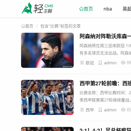
nba
英
首页
包含"比赛"标签的文章
首页
阿森纳对阵勒沃库森
阿森纳将在周三迎来欧冠 1
有多名球员无法出战。阿森纳在
84
欧冠
admin
西甲第27轮前瞻：西
比赛名称：西甲比赛时间：2026
季西甲联赛第27轮继续鏖战
85
西甲
admin