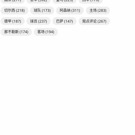
切尔西
(218)
球队
(173)
阿森纳
(311)
主场
(283)
德甲
(187)
球员
(237)
巴萨
(147)
观点评论
(267)
那不勒斯
(174)
客场
(194)