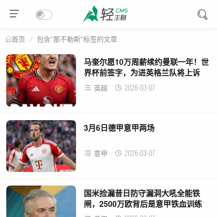
包含"那不勒斯"标签的文章
首页
马奎尔愿10万周薪续约曼联一年！世
界杯前签字，为进英格兰队将上诉
2026-03-07
英超
3月6日德甲意甲两场
2026-03-07
意甲
国米捡漏昔日防守漏洞大吼全能铁
闸，2500万欧背后是意甲铁血训练