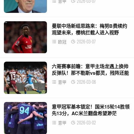
2026-03-07
意甲
曼联中场新组思路来：梅努B费续约
观望未来，樱桃拦截人进入视野
2026-03-07
欧冠
六哥赛事前瞻：意甲主场龙遇上换帅
反弹队！那不勒斯vs都灵，残阵还能
啃下硬骨头？
2026-03-06
意甲
意甲冠军基本锁定！国米15轮14胜领
先13分，AC米兰翻盘希望渺茫
2026-03-02
意甲