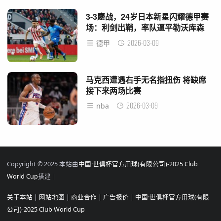
3-3鏖战，24岁日本新星闪耀德甲赛
场：利剑出鞘，率队逼平勒沃库森
2026-03-09
德甲
马克西遭遇右手无名指扭伤 将缺席
接下来两场比赛
2026-03-09
nba
Copyright © 2025 本站由
中国·世俱杯官方用球(有限公司)-2025 Club
World Cup
搭建 |
关于本站
|
网站地图
|
商业合作
|
广告报价
|
中国·世俱杯官方用球(有限
公司)-2025 Club World Cup