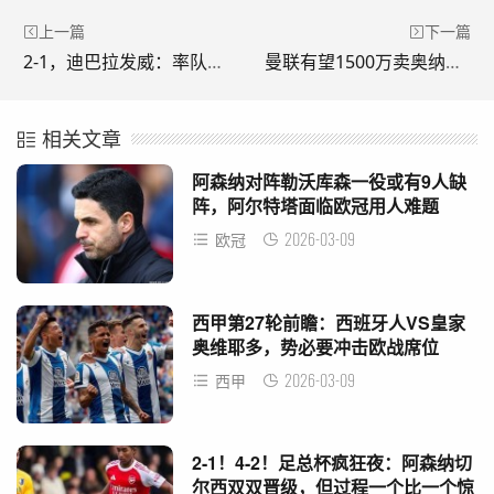
上一篇
下一篇
2-1，迪巴拉发威：率队2连胜，反超AC米兰，积分追平意甲领头羊
曼联有望1500万卖奥纳纳！离队后居然会扑救了，坚称自己绝非失败者
相关文章
阿森纳对阵勒沃库森一役或有9人缺
阵，阿尔特塔面临欧冠用人难题
2026-03-09
欧冠
西甲第27轮前瞻：西班牙人VS皇家
奥维耶多，势必要冲击欧战席位
2026-03-09
西甲
2-1！4-2！足总杯疯狂夜：阿森纳切
尔西双双晋级，但过程一个比一个惊