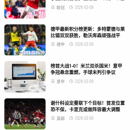
心
2026-03-09
欧冠
德甲最新积分榜更新：多特蒙德与莱
比锡双双获胜，勒沃库森顽强战平
2026-03-09
德甲
榜首大战1-0！米兰双杀国米！意甲
争冠悬念重燃，手球未判引争议
2026-03-09
意甲
谢什科设定曼联下个目标！首发位置
恐不保，卡里克或做阵容最大调整
2026-03-09
英超