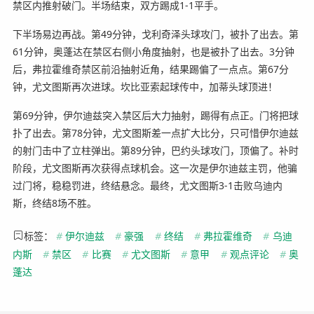
禁区内推射破门。半场结束，双方踢成1-1平手。
下半场易边再战。第49分钟，戈利奇泽头球攻门，被扑了出去。第
61分钟，奥蓬达在禁区右侧小角度抽射，也是被扑了出去。3分钟
后，弗拉霍维奇禁区前沿抽射近角，结果踢偏了一点点。第67分
钟，尤文图斯再次进球。坎比亚索起球传中，加蒂头球顶进！
第69分钟，伊尔迪兹突入禁区后大力抽射，踢得有点正。门将把球
扑了出去。第78分钟，尤文图斯差一点扩大比分，只可惜伊尔迪兹
的射门击中了立柱弹出。第89分钟，巴约头球攻门，顶偏了。补时
阶段，尤文图斯再次获得点球机会。这一次是伊尔迪兹主罚，他骗
过门将，稳稳罚进，终结悬念。最终，尤文图斯3-1击败乌迪内
斯，终结8场不胜。
标签：
#
伊尔迪兹
#
豪强
#
终结
#
弗拉霍维奇
#
乌迪
内斯
#
禁区
#
比赛
#
尤文图斯
#
意甲
#
观点评论
#
奥
蓬达