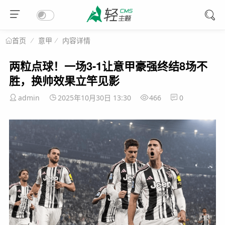
意甲
内容详情
首页
两粒点球！一场3-1让意甲豪强终结8场不
胜，换帅效果立竿见影
admin
2025年10月30日 13:30
466
0