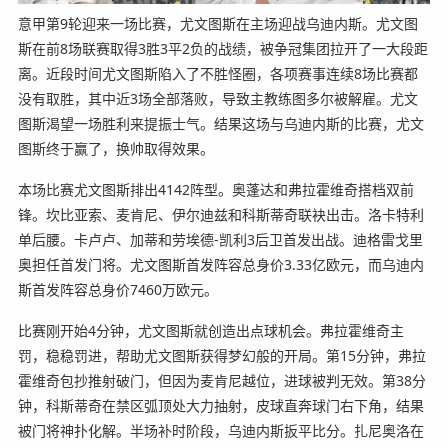
意甲第9轮迎来一场比赛，尤文图斯在主场迎战乌迪内斯。尤文图
斯在前8场联赛取得3胜3平2负的战绩，被争冠集团拉开了一大段距
离。近段时间尤文图斯陷入了不胜怪圈，各项赛事连续8场比赛都
没有取胜，其中近3场全部落败，导致主教练图多尔被解雇。尤文
图斯渴望一场胜利来提振士气。结果这场与乌迪内斯的比赛，尤文
图斯终于赢了，换帅取得效果。
本场比赛尤文图斯排出4142阵型。奥蓬达和弗拉霍维奇搭档双前
锋。坎比亚索、麦肯尼、伊尔迪兹和科斯蒂奇联袂出击。洛卡特利
单后腰。卡卢卢、加蒂和劳埃德-凯利3后卫首发出战。迪格雷戈里
奥担任首发门将。尤文图斯首发阵容总身价3.33亿欧元，而乌迪内
斯首发阵容总身价7460万欧元。
比赛刚开始4分钟，尤文图斯就创造出点球机会。弗拉霍维奇主
罚，稳稳罚进，帮助尤文图斯获得梦幻般的开局。第15分钟，弗拉
霍维奇包抄推射破门，但因为麦肯尼越位，进球被判无效。第38分
钟，科斯蒂奇在禁区弧顶处大力抽射，皮球直奔球门右下角，结果
被门将神扑化解。半场补时阶段，乌迪内斯扳平比分。扎尼奥洛在